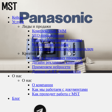
Кейсы
Услуги
Лиды и продажи
Комплексный SMM
SEO-продвижение
Работа с блогерами и посевы
Контекстная реклама
Таргетированная реклама под ключ
Креатив и дизайн
Запуск креативных проектов
Дизайн рекламных кампаний
Применяем нейросети
Данные об ИТ деятельности
О нас
О нас
О компании
Как мы работаем с документами
Как проходит работа с MST
Блог