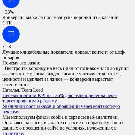
+33%
Конверсия выросла после запуска воронки из 3 касаний
CTR
х1.8
Лучшие кликабельные показатели показал контент от шеф-
поваров
Почему это важно
«Выстроить воронку на весь цикл от познакомился до купил
— сложно. Но когда каждое касание учитывает контекст,
ценности и цепляет за живое — конверсия вырастает
естественно»
Наталья, Team Lead
Перевыполнили KPI на 136% для fashion-ритейла через
таргетированную рекламу
Увеличили рост заказов и обращений через контекстную
рекламу
Мы используем файлы cookie и сервисы веб-аналитики.
Оставаясь на сайте, вы даете согласие на обработку ваших
данных о посещении сайта на условиях, изложенных в
Политике
.