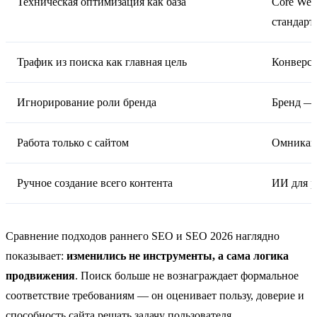
Техническая оптимизация как база
Core Web
стандарт
Трафик из поиска как главная цель
Конверси
Игнорирование роли бренда
Бренд — 
Работа только с сайтом
Омникана
Ручное создание всего контента
ИИ для р
Сравнение подходов раннего SEO и SEO 2026 наглядно
показывает:
изменились не инструменты, а сама логика
продвижения
. Поиск больше не вознаграждает формальное
соответствие требованиям — он оценивает пользу, доверие и
способность сайта решать задачу пользователя.