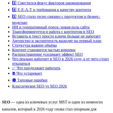
3️⃣ Сместился фокус факторов ранжирования
4️⃣ E-E-A-T и требования к качеству контента
5️⃣ SEO стало тесно связано с продуктом и бизнес-
моделью
ИИ и генеративный поиск: новая роль сайта
Трансформируется и работа с контентом в SEO
Вставить в текст просто ключи больше не работает
Авторство и экспертность выходят на первый план
Структура важнее объёма
Контент становится частью воронки
Распространение усиливает эффект SEO
Что реально работает в SEO в 2026 году, а от чего стоит
отказаться
✅ Что продолжает работать
⛔ Что устаревает
🟠 Типовые ошибки
Классическое SEO vs SEO 2026
SEO
— одна из ключевых услуг MST и один из немногих
каналов, который к 2026 году снова стал опорным для